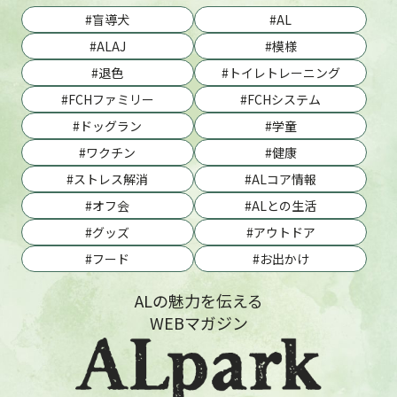
盲導犬
AL
ALAJ
模様
退色
トイレトレーニング
FCHファミリー
FCHシステム
ドッグラン
学童
ワクチン
健康
ストレス解消
ALコア情報
オフ会
ALとの生活
グッズ
アウトドア
フード
お出かけ
ALの魅力を伝える
WEBマガジン