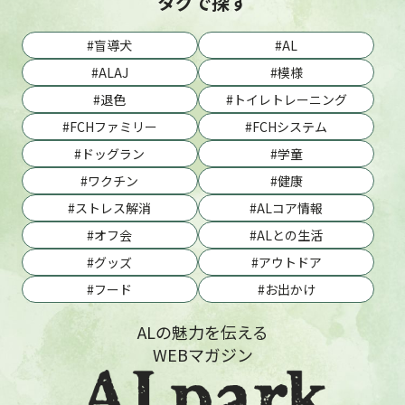
タグで探す
盲導犬
AL
ALAJ
模様
退色
トイレトレーニング
FCHファミリー
FCHシステム
ドッグラン
学童
ワクチン
健康
ストレス解消
ALコア情報
オフ会
ALとの生活
グッズ
アウトドア
フード
お出かけ
ALの魅力を伝える
WEBマガジン