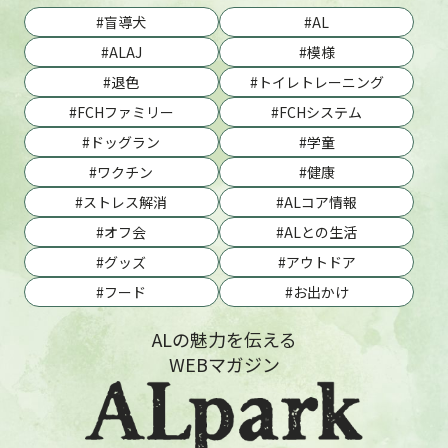
盲導犬
AL
ALAJ
模様
退色
トイレトレーニング
FCHファミリー
FCHシステム
ドッグラン
学童
ワクチン
健康
ストレス解消
ALコア情報
オフ会
ALとの生活
グッズ
アウトドア
フード
お出かけ
ALの魅力を伝える
WEBマガジン