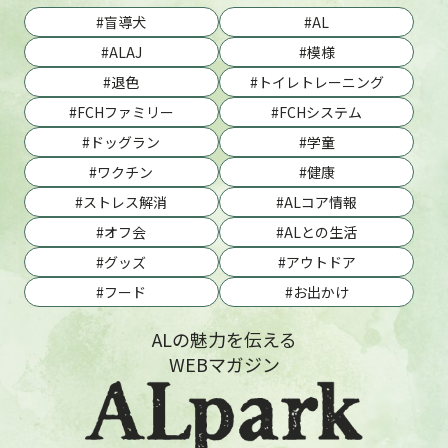
盲導犬
AL
ALAJ
模様
退色
トイレトレーニング
FCHファミリー
FCHシステム
ドッグラン
学童
ワクチン
健康
ストレス解消
ALコア情報
オフ会
ALとの生活
グッズ
アウトドア
フード
お出かけ
ALの魅力を伝える
WEBマガジン