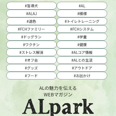
盲導犬
AL
ALAJ
模様
退色
トイレトレーニング
FCHファミリー
FCHシステム
ドッグラン
学童
ワクチン
健康
ストレス解消
ALコア情報
オフ会
ALとの生活
グッズ
アウトドア
フード
お出かけ
ALの魅力を伝える
WEBマガジン