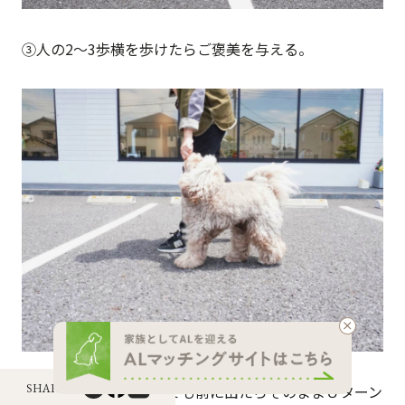
③人の2～3歩横を歩けたらご褒美を与える。
SHARE !
④愛犬が自分より少しでも前に出たらそのままＵターン